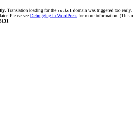
tly
. Translation loading for the
domain was triggered too early. 
rocket
later. Please see
Debugging in WordPress
for more information. (This m
6131