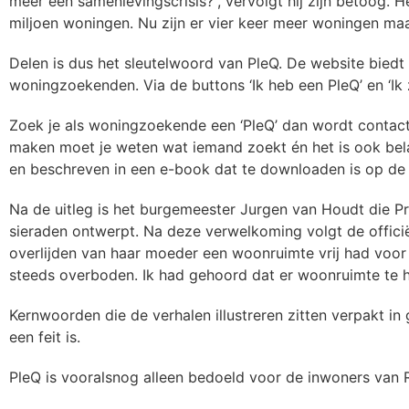
meer een samenlevingscrisis?”, vervolgt hij zijn betoog. He
miljoen woningen. Nu zijn er vier keer meer woningen maa
Delen is dus het sleutelwoord van PleQ. De website biedt
woningzoekenden. Via de buttons ‘Ik heb een PleQ’ en ‘I
Zoek je als woningzoekende een ‘PleQ’ dan wordt contact
maken moet je weten wat iemand zoekt én het is ook belang
en beschreven in een e-book dat te downloaden is op de
Na de uitleg is het burgemeester Jurgen van Houdt die P
sieraden ontwerpt. Na deze verwelkoming volgt de officië
overlijden van haar moeder een woonruimte vrij had voor 
steeds overboden. Ik had gehoord dat er woonruimte te h
Kernwoorden die de verhalen illustreren zitten verpakt i
een feit is.
PleQ is vooralsnog alleen bedoeld voor de inwoners van R