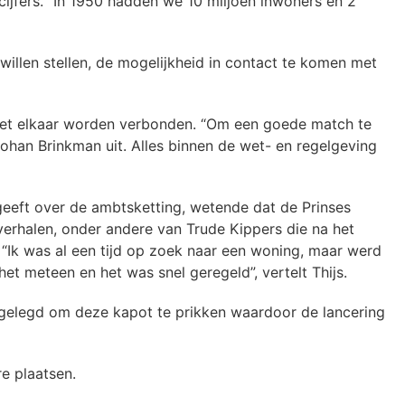
t cijfers. “In 1950 hadden we 10 miljoen inwoners en 2
illen stellen, de mogelijkheid in contact te komen met
 met elkaar worden verbonden. “Om een goede match te
Johan Brinkman uit. Alles binnen de wet- en regelgeving
geeft over de ambtsketting, wetende dat de Prinses
verhalen, onder andere van Trude Kippers die na het
 “Ik was al een tijd op zoek naar een woning, maar werd
t meteen en het was snel geregeld”, vertelt Thijs.
weggelegd om deze kapot te prikken waardoor de lancering
re plaatsen.