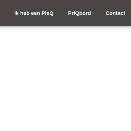
triggered too early. This is usually an indicator for some
Ik heb een PleQ
PriQbord
Contact
bugging in WordPress
for more information. (This