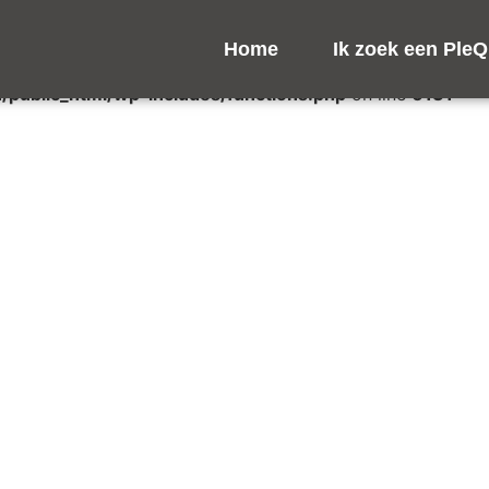
d
incorrectly
. Translation loading for the
domain was 
rocket
Home
Ik zoek een PleQ
s should be loaded at the
action or later. Please see
De
init
public_html/wp-includes/functions.php
on line
6131