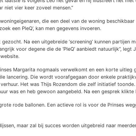
t laatste is volgens Leo het geval en hij illustreert het me
r niet vier keer zoveel mensen.”
 woningeigenaren, die een deel van de woning beschikbaar w
k zoek een PleQ’, kan men gegevens invoeren.
 gezocht. Na een uitgebreide ‘screening’ kunnen partijen
rijk voor degene die de ‘PleQ’ aanbiedt natuurlijk”, legt 
 website.
rinses Margarita nogmaals verwelkomt en een korte uitleg 
le lancering. Die wordt voorafgegaan door enkele praktijk
verhuur. Het was Thijs Rozendom die zelf initiatief toonde.
uur was en heb gewoon aangebeld. Na een gesprek klikte he
n grote rode ballonen. Een actieve rol is voor de Prinses 
ijssen, maar zal bij succes worden uitgebreid naar meerde